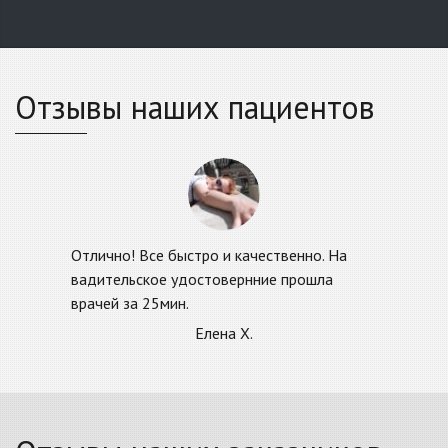
Отзывы наших пациентов
Отлично! Все быстро и качественно. На
П
вадительское удостовернние прошла
б
с
врачей за 25мин.
-
о
Елена Х.
э
с
п