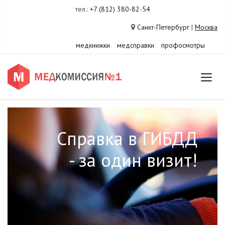
тел.:
+7 (812) 380-82-54
Санкт-Петербург
|
Москва
медкнижки
медсправки
профосмотры
Справка в ГИБДД
- за один визит!