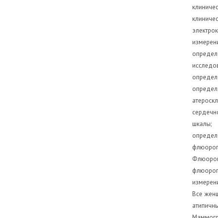
клиничес
клиничес
электрок
измерени
определе
исследов
определе
определ
атероскл
сердечно
шкалы;
определе
флюорогр
Флюорог
флюорогр
измерени
Все женщ
атипичны
Маммогр