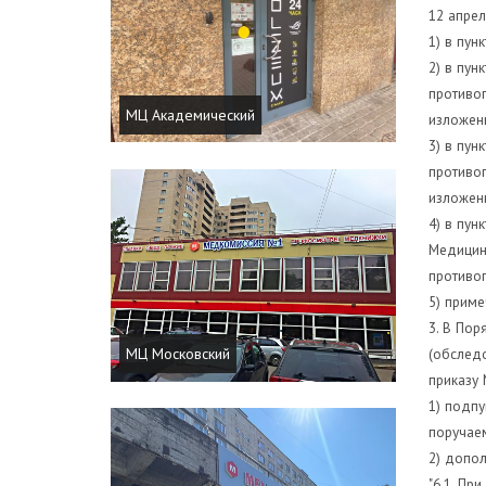
12 апреля
1) в пун
2) в пун
противоп
МЦ Академический
изложенн
3) в пун
противоп
изложенн
4) в пун
Медицинс
противоп
5) приме
3. В Пор
(обследо
МЦ Московский
приказу 
1) подпу
поручаем
2) допо
"6.1. Пр