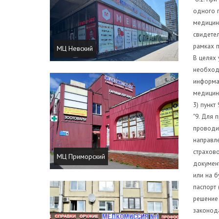
одного 
медицин
свидете
рамках п
МЦ Невский
В целях 
необход
информац
медицинс
3) пункт
"9. Для 
проводи
направле
страхово
МЦ Приморский
докумен
или на б
паспорт 
решение 
законод