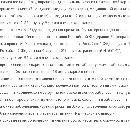
ступающее на работу, вправе предоставить выписку из медицинской кар
рных условиях <2.1> (далее - медицинская карта), медицинской организ
кого обслуживания и (или) из медицинской организации по месту жительст
нить сноской 2.1 к пункту 9 следующего содержания:
четная форма N 025/у, утвержденная приказом Министерства здравоохран
регистрирован Министерством юстиции Российской Федерации 20 февраля 2
ми приказом Министерства здравоохранения Российской Федерации от 9 
Российской Федерации 4 апреля 2018 г., регистрационный N 50614).";
нить пунктом 9.1 следующего содержания:
и проведении предварительных осмотров всем обследуемым в обязательн
вание работников в возрасте 18 лет и старше в целях:
намнеза, выявления отягощенной наследственности, жалоб, симптомов, 
ний и состояний: стенокардии, перенесенной транзиторной ишемической 
ащения, хронической обструктивной болезни легких, заболеваний желуд
ния факторов риска и других патологических состояний и заболеваний,
ионных заболеваний: курения, риска пагубного потребления алкоголя, р
без назначения врача, характера питания, физической активности;
а основании антропометрии (измерение роста, массы тела, окружности тал