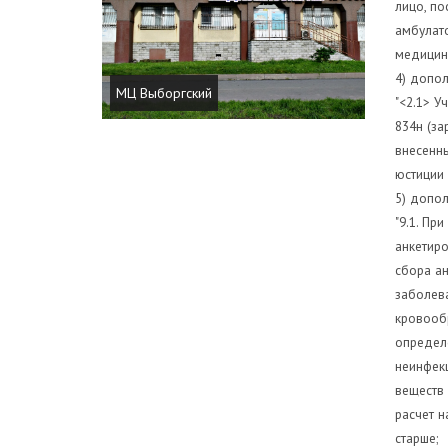
лицо, по
амбулато
медицинс
4) допол
МЦ Выборгский
"<2.1> У
834н (за
внесенны
юстиции 
5) допол
"9.1. Пр
анкетиро
сбора а
заболева
кровообр
определе
неинфекц
веществ 
расчет н
старше;