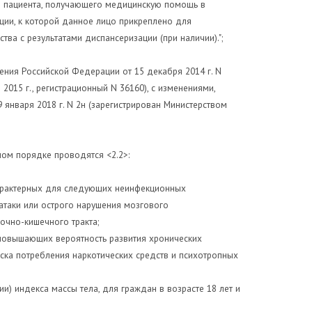
ты пациента, получающего медицинскую помощь в
ации, к которой данное лицо прикреплено для
ва с результатами диспансеризации (при наличии).";
ения Российской Федерации от 15 декабря 2014 г. N
015 г., регистрационный N 36160), с изменениями,
января 2018 г. N 2н (зарегистрирован Министерством
ом порядке проводятся <2.2>:
характерных для следующих неинфекционных
атаки или острого нарушения мозгового
очно-кишечного тракта;
 повышающих вероятность развития хронических
иска потребления наркотических средств и психотропных
ии) индекса массы тела, для граждан в возрасте 18 лет и