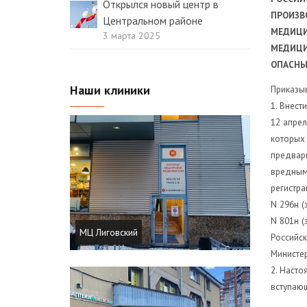
Открылся новый центр в
ПРОИЗВ
Центральном районе
МЕДИЦИ
3 марта 2025
МЕДИЦИ
ОПАСНЫ
Наши клиники
Приказы
1. Внест
12 апрел
которых
предвари
вредными
регистра
N 296н (
N 801н (
МЦ Лиговский
Российск
Министер
2. Насто
вступающ