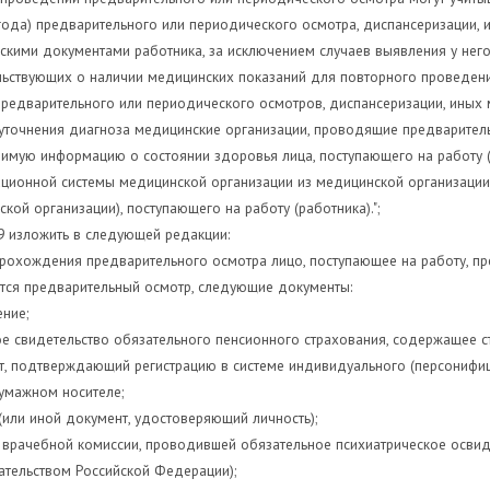
года) предварительного или периодического осмотра, диспансеризации,
скими документами работника, за исключением случаев выявления у нег
льствующих о наличии медицинских показаний для повторного проведен
редварительного или периодического осмотров, диспансеризации, иных
уточнения диагноза медицинские организации, проводящие предваритель
имую информацию о состоянии здоровья лица, поступающего на работу (
ионной системы медицинской организации из медицинской организации п
кой организации), поступающего на работу (работника).";
 9 изложить в следующей редакции:
прохождения предварительного осмотра лицо, поступающее на работу, пр
тся предварительный осмотр, следующие документы:
ние;
е свидетельство обязательного пенсионного страхования, содержащее с
т, подтверждающий регистрацию в системе индивидуального (персонифиц
умажном носителе;
(или иной документ, удостоверяющий личность);
врачебной комиссии, проводившей обязательное психиатрическое освиде
ательством Российской Федерации);