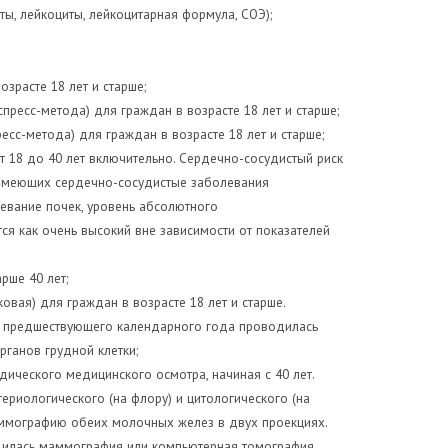
ты, лейкоциты, лейкоцитарная формула, СОЭ);
зрасте 18 лет и старше;
пресс-метода) для граждан в возрасте 18 лет и старше;
сс-метода) для граждан в возрасте 18 лет и старше;
т 18 до 40 лет включительно. Сердечно-сосудистый риск
, имеющих сердечно-сосудистые заболевания
левание почек, уровень абсолютного
ся как очень высокий вне зависимости от показателей
рше 40 лет;
вая) для граждан в возрасте 18 лет и старше.
ие предшествующего календарного года проводилась
ганов грудной клетки;
ического медицинского осмотра, начиная с 40 лет.
риологического (на флору) и цитологического (на
аммографию обеих молочных желез в двух проекциях.
дилась маммография или компьютерная томография