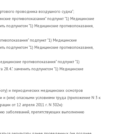
бортового проводника воздушного судна";
ицинские противопоказания" подпункт "1) Медицинские
енить подпунктом "1) Медицинские противопоказания,
ротивопоказания" подпункт "1) Медицинские
енить подпунктом "1) Медицинские противопоказания,
е медицинские противопоказания" подпункт "1)
 28.4.". заменить подпунктом "1) Медицинские
боту) и периодических медицинских осмотров
и и (или) опасными условиями труда (приложение N 3 к
ции от 12 апреля 2011 г. N 302н):
итию заболеваний, препятствующих выполнению
ваться результаты ранее проведенных (не позднее