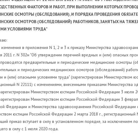
ОДСТВЕННЫХ ФАКТОРОВ
И РАБОТ, ПРИ ВЫПОЛНЕНИИ КОТОРЫХ ПРОВ
НСКИЕ ОСМОТРЫ (ОБСЛЕДОВАНИЯ),
И ПОРЯДКА ПРОВЕДЕНИЯ ОБЯЗА
НСКИХ ОСМОТРОВ (ОБСЛЕДОВАНИЙ)
РАБОТНИКОВ, ЗАНЯТЫХ НА ТЯЖЕ
МИ УСЛОВИЯМИ ТРУДА"
ваю:
и изменения в приложения N 1, 2 и 3 к приказу Министерства здравоохра
я 2011 г. N 302н "Об утверждении перечней вредных и (или) опасных пр
 проводятся предварительные и периодические медицинские осмотры (о
тельных и периодических медицинских осмотров (обследований) работни
 и (или) опасными условиями труда" (зарегистрирован Министерством юс
ционный N 22111) с изменениями, внесенными приказами Министерства з
зарегистрирован Министерством юстиции Российской Федерации 3 июля 2013
зарегистрирован Министерством юстиции Российской Федерации 3 февраля 
ой Федерации и Министерства здравоохранения Российской Федерации от
ством юстиции Российской Федерации 2 марта 2018 г., регистрационный 
ящий приказ вступает в силу в установленном порядке, за исключением по
его в силу с 1 июля 2020 года.