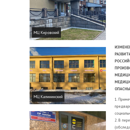
МЦ Кировский
ИЗМЕНЕ
РАЗВИТ
РОССИЙС
ПРОИЗВ
МЕДИЦИ
МЕДИЦ
ОПАСН
МЦ Калининский
1. Приме
предвар
социальн
2. В пе
(обследо