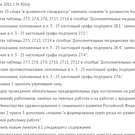
 2011 г. N 302н):
кте 23 слова "в должности стюардессы" заменить словами "в должности 
ктах таблицы 27.3, 27.4, 27.6, 27.15, 27.16 в столбце "Дополнительные мед
оказания, изложенные в п. 3 - 25 настоящей графы подпункта 28.1.". зам
ые в п. 3 - 25 настоящей графы подпункта 27.1.";
ктах таблицы 27.5, 27.13, 27.14 в столбце "Дополнительные медицинские п
оказания, изложенные в п. 3 - 25 настоящей графы подпункта 28.4.". зам
ые в п. 3 - 25 настоящей графы подпункта 27.4.";
ктах таблицы 27.7, 27.8, 27.9, 27.10, 27.11, 27.12 в столбце "Дополнительны
кие противопоказания, изложенные в п. 3 - 25 настоящей графы подпункта
оказания, изложенные в п. 3 - 25 настоящей графы подпункта 27.6.".
чание 1 признать утратившим силу.
ядке проведения обязательных предварительных (при поступлении на ра
ваний) работников, занятых на тяжелых работах и на работах с вредным
Министерства здравоохранения и социального развития Российской Федера
нкт 2 пункта 3 дополнить словами "и формирования групп риска по разв
ой работнику работе";
лнить новым пунктом 6.1 следующего содержания:
и проведении предварительного или периодического осмотра могут учиты