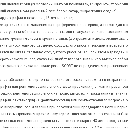
кий анализ крови (гемоглобин, цветной показатель, эритроциты, тромбоци
кий анализ мочи (удельный вес, белок, сахар, микроскопия осадка);
ардиография в покое лиц 18 лет и старше;
е артериального давления на периферических артериях, для граждан в во
ние уровня общего холестерина в крови (допускается использование экс
ание уровня глюкозы в крови натощак (допускается использование экспре
ние относительного сердечно-сосудистого риска у граждан в возрасте о
яется по шкале сердечно-сосудистого риска SCORE, при этом у граждан
еротического генеза, сахарный диабет второго типа и хроническое забо
сосудистого риска по шкале риска SCORE не определяется и расценивает
ние абсолютного сердечно-сосудистого риска - у граждан в возрасте ста
афия или рентгенография легких в двух проекциях (прямая и правая боко
рафия, рентгенография легких не проводится, если гражданину в течен
афия, рентгенография (рентгеноскопия) или компьютерная томография ор
е внутриглазного давления при прохождении предварительного и период
ины осматриваются врачом - акушером-гинекологом с проведением бакте
е клетки) исследования; женщины в возрасте старше 40 лет проходят м
афия не проводится, если в течение предшествующих 12 месяцев прово