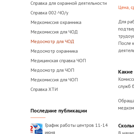
Справка для охранной деятельности
Цена, с
Справка 002-ЧО/у
Для ра
Медкомиссия охранника
подтве
Медкомиссия для ЧОД
трудоу
Медосмотр для ЧОД
После 
деятель
Медосмотр охранника
Медицинская справка ЧОП
Медосмотр для ЧОП
Какие
Комисси
Медкомиссия для ЧОП
служб б
Справка ХТИ
Обраща
медком
Последние публикации
График работы центров 11-14
Сколь
июня
В наши