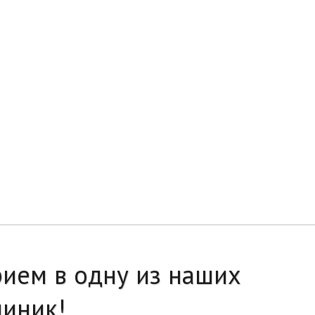
рием в одну из наших
линик!