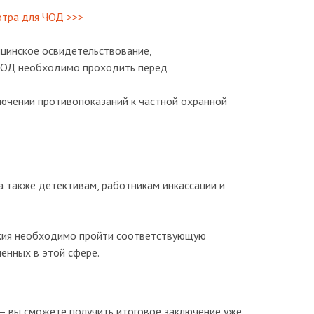
отра для ЧОД >>>
цинское освидетельствование,
ЧОД необходимо проходить перед
ючении противопоказаний к частной охранной
 а также детективам, работникам инкассации и
ужия необходимо пройти соответствующую
енных в этой сфере.
– вы сможете получить итоговое заключение уже