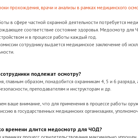
роки прохождения, врачи и анализы в рамках медицинского осм
боты в сфере частной охранной деятельности потребуется меди
рждающее соответствие состояние здоровья. Медосмотр для 
стройством и в процессе работы каждый год.
комиссии сотруднику выдается медицинское заключение об искл
ности.
 сотрудники подлежат осмотру?
я, главным образом, понадобится охранникам 4, 5 и 6 разряда,
езопасности, преподавателям и инструкторам и др.
ем ваше внимание, что для применения в процессе работы ор
иссию в государственных медицинских организациях, уполномоч
ко времени длится медосмотр для ЧОД?
х клиниках процесс освидетельствования максимально упрощен 