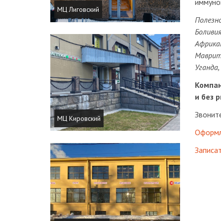
иммуног
МЦ Лиговский
Полезно
Боливия
Африкан
Маврита
Уганда,
Компан
и без 
Звоните
МЦ Кировский
Оформл
Записат