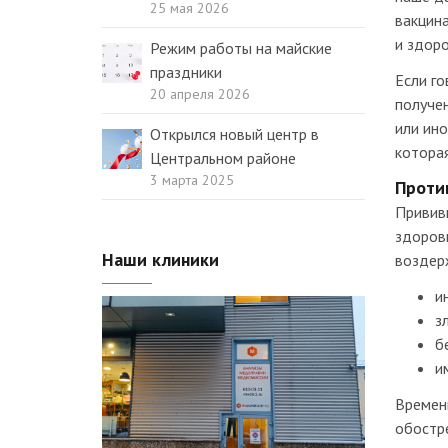
25 мая 2026
вакцина
и здор
Режим работы на майские
праздники
Если го
20 апреля 2026
получен
или ино
Открылся новый центр в
которая
Центральном районе
3 марта 2025
Проти
Прививк
здоровь
Наши клиники
воздерж
и
з
б
и
Временн
обостре