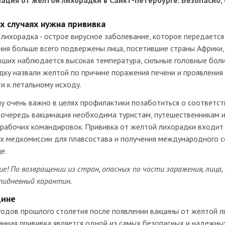
ация от желтой лихорадки в Санкт-петербурге. Безопасно, 
х случаях нужна прививка
лихорадка - острое вирусное заболевание, которое передается
ния больше всего подвержены лица, посетившие страны Африки,
ших наблюдается высокая температура, сильные головные боли,
ку назвали желтой по причине поражения печени и проявления 
и к летальному исходу.
у очень важно в целях профилактики позаботиться о соответст
 очередь вакцинация необходима туристам, путешественникам 
 рабочих командировок. Прививка от желтой лихорадки входит 
ах медкомиссии для плавсостава и получения международного с
е.
е! По возвращении из стран, опасных по части заражения, лиц
тидневный карантин.
цине
годов прошлого столетия после появлении вакцины от желтой л
анная прививка является одной из самых безопасных и надежн