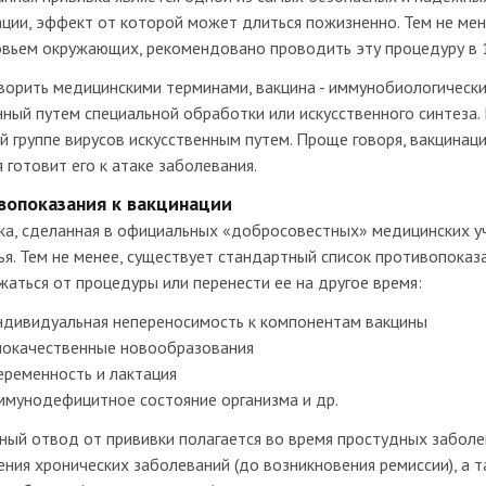
ции, эффект от которой может длиться пожизненно. Тем не ме
овьем окружающих, рекомендовано проводить эту процедуру в 1
ворить медицинскими терминами, вакцина - иммунобиологическ
ный путем специальной обработки или искусственного синтеза.
й группе вирусов искусственным путем. Проще говоря, вакцинаци
 готовит его к атаке заболевания.
вопоказания к вакцинации
а, сделанная в официальных «добросовестных» медицинских уч
я. Тем не менее, существует стандартный список противопоказ
аться от процедуры или перенести ее на другое время:
ндивидуальная непереносимость к компонентам вакцины
локачественные новообразования
еременность и лактация
ммунодефицитное состояние организма и др.
ый отвод от прививки полагается во время простудных заболе
ния хронических заболеваний (до возникновения ремиссии), а т