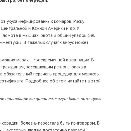
быстро, без очередей.
 от укуса инфицированных комаров. Риску
 Центральной и Южной Америки и др. У
 ломота в мышцах, рвота и общий упадок сил.
«желтухи». В тяжелых случаях вирус может
вующих мерах – своевременной вакцинации. В
и гражданам, посещающим регионы риска в
в обязательный перечень процедур для моряков
ертификата. Подробнее об этом читайте на этой
а, не прошедшие вакцинацию, могут быть помещены
ихорадки, болезнь перестала быть приговором. В
ых. Некоторым людям достаточно разовой