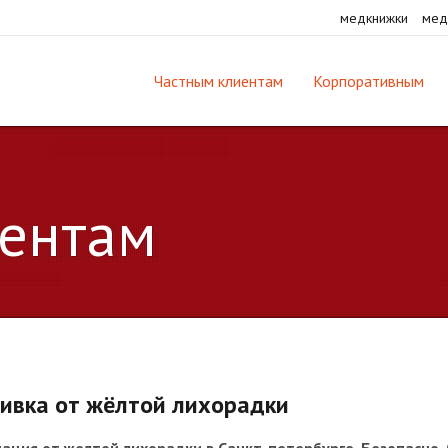
медкнижки
мед
Частным клиентам
Корпоративным
ентам
ивка от жёлтой лихорадки