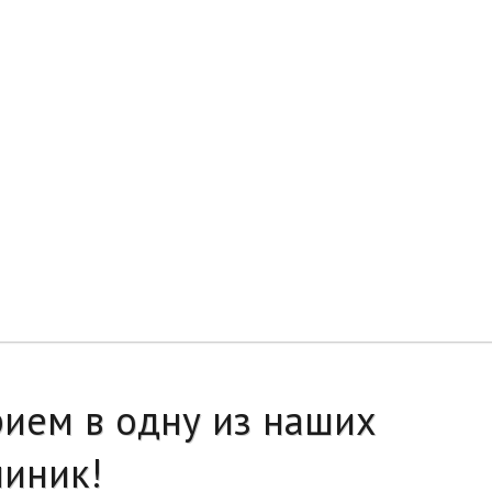
рием в одну из наших
линик!