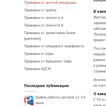
Вакцин
Прививка от желтой лихорадки
Прививка от гриппа
В каки
Желтая 
Прививка от гепатита А
зараже
Прививка от гепатита В
заболев
Прививка от дизентерии Зонне
Лихорад
(шигеллез)
привест
Прививка от клещевого энцефалита
Поэтом
Прививка от кори
первую
рамках
Прививка от брюшного тифа
в рамк
Прививка АДСМ
страниц
Внимани
Последние публикации
на шес
О вак
График работы центров 11-14
С 30-х 
июня
наше д