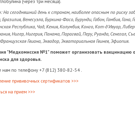
лобулина (через три месяца).
: На сегодняшний день к странам, наиболее опасным по риску заб
, Бразилия, Венесуэла, Буркина-Фасо, Бурунди, Габон, Гамбия, Гана, 
ская Республика, Чад, Кения, Колумбия, Конго, Кот-д'Ивуар, Либе
ния, Нигер, Нигерия, Панама, Парагвай, Перу, Руанда, Сенегал, Съ
 Французская Гвиана, Эквадор, Экваториальная Гвинея, Эфиопия.
ия "Медкомиссия №1" поможет организовать вакцинацию от
риска для здоровья.
 нам по телефону +7 (812) 380-82-54 .
ение прививочных сертификатов >>>
ься на прием >>>