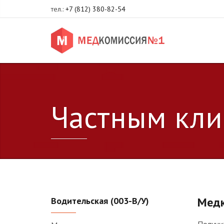
тел.:
+7 (812) 380-82-54
Частным кли
Медк
Водительская (003-В/У)