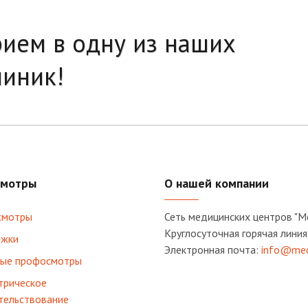
рием в одну из наших
линик!
мотры
О нашей компании
смотры
Сеть медицинских центров "М
Круглосуточная горячая линия
жки
Электронная почта:
info@med
ые профосмотры
трическое
тельствование