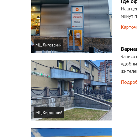
Где о
Наш цен
минут п
Карточ
МЦ Лиговский
Вариан
Записат
удобный
жителей
Подроб
МЦ Кировский