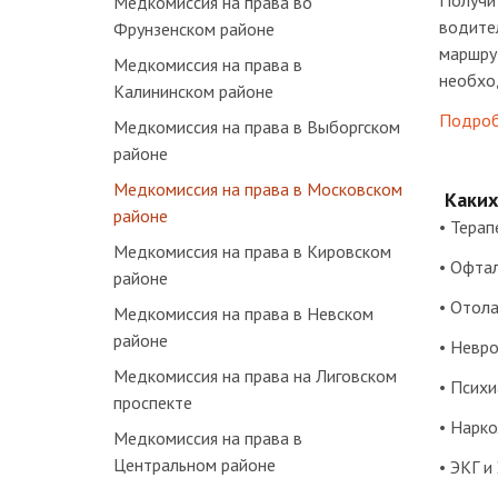
Получит
Медкомиссия на права во
водите
Фрунзенском районе
маршрут
Медкомиссия на права в
необхо
Калининском районе
Подроб
Медкомиссия на права в Выборгском
районе
Медкомиссия на права в Московском
Каких
районе
• Терап
Медкомиссия на права в Кировском
• Офта
районе
• Отола
Медкомиссия на права в Невском
районе
• Невро
Медкомиссия на права на Лиговском
• Психи
проспекте
• Нарко
Медкомиссия на права в
Центральном районе
• ЭКГ и