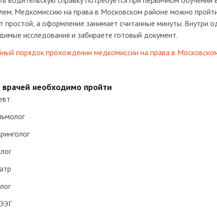
ь водительскую справку потребуется при первичном обучении в
лем. Медкомиссию на права в Московском районе можно пройти
 простой, а оформление занимает считанные минуты. Внутри о
димые исследования и забираете готовый документ.
ный порядок прохождении медкомиссии на права в Московском
 врачей необходимо пройти
евт
льмолог
ринголог
лог
атр
лог
 ЭЭГ