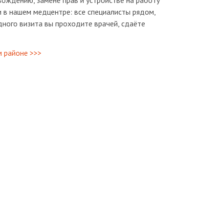
ождению, замене прав и устройстве на работу
 в нашем медцентре: все специалисты рядом,
дного визита вы проходите врачей, сдаёте
 районе >>>