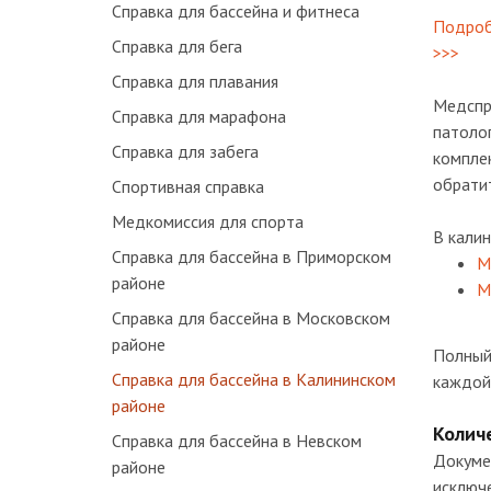
Справка для бассейна и фитнеса
Подробн
Справка для бега
>>>
Справка для плавания
Медспр
Справка для марафона
патолог
Справка для забега
компле
обратит
Спортивная справка
Медкомиссия для спорта
В калин
Справка для бассейна в Приморском
М
районе
М
Справка для бассейна в Московском
районе
Полный
Справка для бассейна в Калининском
каждой 
районе
Количе
Справка для бассейна в Невском
Докуме
районе
исключ