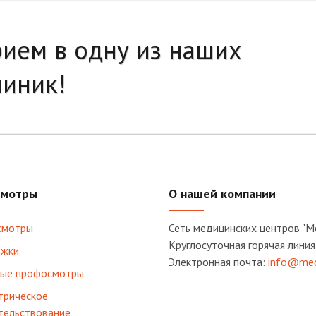
рием в одну из наших
линик!
мотры
О нашей компании
смотры
Сеть медицинских центров "М
Круглосуточная горячая линия
жки
Электронная почта:
info@med
ые профосмотры
трическое
тельствование