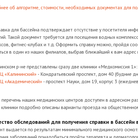
ее об алгоритме, стоимости, необходимых документах для пол
авка для бассейна подтверждает отсутствие у посетителя инф
ий. Такой документ требуется для посещения водных комплексо
ксов, фитнес-клубах и т.д. Оформить справку можно, пройдя с
ься в один из наших филиалов, выбрав ближайший к вам адрес 
инском р-не представлены сразу две клиники «Медкомиссия 1»:
Ц «Калининский»
- Кондратьевский проспект, дом 40 (будние дн
Ц «Академический»
- проспект Науки, дом 19, корпус 3 (ежедне
 перечень наших медицинских центров доступен в адресном раз
клиники подробно описаны варианты проезда на общественном 
ство обследований для получения справки в бассейн 
нт выдается по результатам минимального медицинского осмотр
ения заболеваний понадобиться пройти терапевта и дерматолог