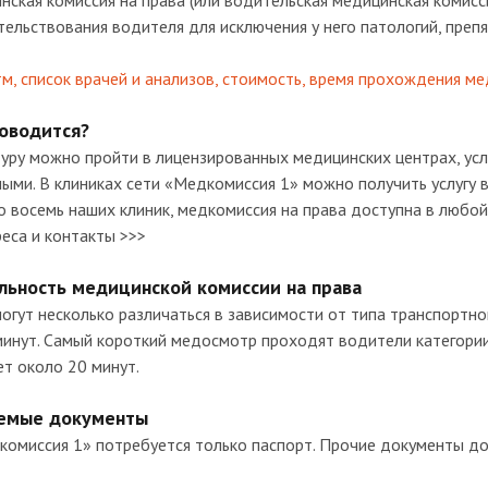
ская комиссия на права (или водительская медицинская комисс
тельствования водителя для исключения у него патологий, пре
м, список врачей и анализов, стоимость, время прохождения ме
роводится?
ру можно пройти в лицензированных медицинских центрах, усл
ыми. В клиниках сети «Медкомиссия 1» можно получить услугу 
 восемь наших клиник, медкомиссия на права доступна в любой 
еса и контакты >>>
льность медицинской комиссии на права
огут несколько различаться в зависимости от типа транспортно
инут. Самый короткий медосмотр проходят водители категории В
ет около 20 минут.
емые документы
комиссия 1» потребуется только паспорт. Прочие документы д