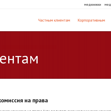
медкнижки
мед
Частным клиентам
Корпоративным
ентам
омиссия на права