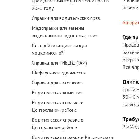
Медицин
Срок действия водительских прав в
освиде
2025 году
Справки для водительских прав
Алгорит
Медсправки для замены
водительского удостоверения
Где п
Процеду
Где пройти водительскую
различн
медкомиссию?
открыто
Справка для ГИБДД (ГАИ)
Все адр
Шоферская медкомиссия
Длите
Справка для автошколы
Сроки м
Водительская комиссия
30-40 м
Водительская справка в
занима
Центральном районе
Требу
Водительская справка в
В «Мед
Центральном районе
Водительская справка в Калининском