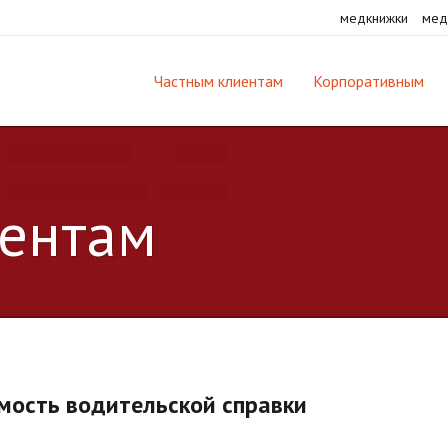
медкнижки
мед
Частным клиентам
Корпоративным
ентам
мость водительской справки