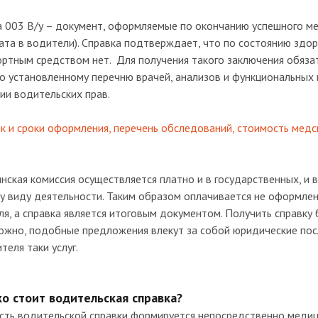
а 003 В/у – документ, оформляемые по окончанию успешного ме
та в водители). Справка подтверждает, что по состоянию здо
ортным средством нет. Для получения такого заключения обяз
о установленному перечню врачей, анализов и функциональных
ии водительских прав.
к и сроки оформления, перечень обследований, стоимость медс
ская комиссия осуществляется платно и в государственных, и в
у виду деятельности. Таким образом оплачивается не оформлен
я, а справка является итоговым документом. Получить справку
жно, подобные предложения влекут за собой юридические после
теля таки услуг.
о стоит водительская справка?
сть водительской справки формируется непосредственно медиц