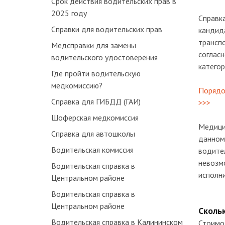
Срок действия водительских прав в
2025 году
Справк
Справки для водительских прав
кандида
трансп
Медсправки для замены
согласн
водительского удостоверения
категор
Где пройти водительскую
медкомиссию?
Порядо
Справка для ГИБДД (ГАИ)
>>>
Шоферская медкомиссия
Медицин
Справка для автошколы
данном
Водительская комиссия
водител
невозмо
Водительская справка в
исполни
Центральном районе
Водительская справка в
Центральном районе
Скольк
Водительская справка в Калининском
Стоимо