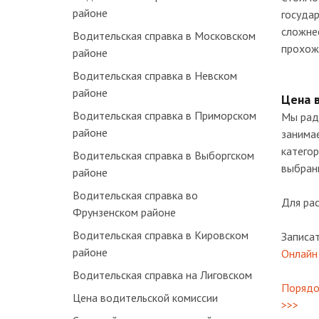
районе
государ
сложнее
Водительская справка в Московском
прохож
районе
Водительская справка в Невском
районе
Цена 
Водительская справка в Приморском
Мы рад
районе
занимае
категор
Водительская справка в Выборгском
выбран
районе
Водительская справка во
Для рас
Фрунзенском районе
Водительская справка в Кировском
Записат
районе
Онлайн 
Водительская справка на Лиговском
Порядо
Цена водительской комиссии
>>>