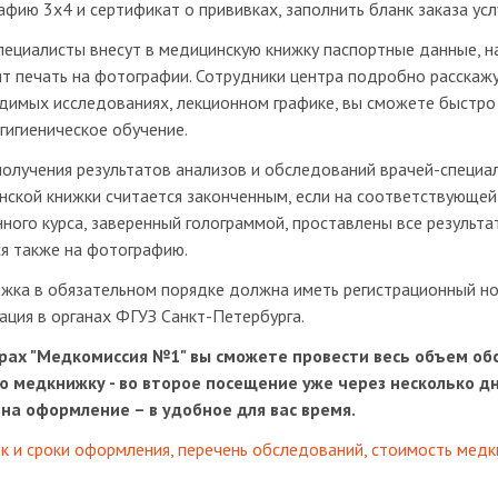
фию 3х4 и сертификат о прививках, заполнить бланк заказа услу
пециалисты внесут в медицинскую книжку паспортные данные, н
ят печать на фотографии. Сотрудники центра подробно расскаж
димых исследованиях, лекционном графике, вы сможете быстро 
гигиеническое обучение.
получения результатов анализов и обследований врачей-специа
нской книжки считается законченным, если на соответствующе
ного курса, заверенный голограммой, проставлены все результа
ся также на фотографию.
жка в обязательном порядке должна иметь регистрационный н
ация в органах ФГУЗ Санкт-Петербурга.
рах "Медкомиссия №1" вы сможете провести весь объем об
ю медкнижку - во второе посещение уже через несколько дн
 на оформление – в удобное для вас время.
к и сроки оформления, перечень обследований, стоимость медк