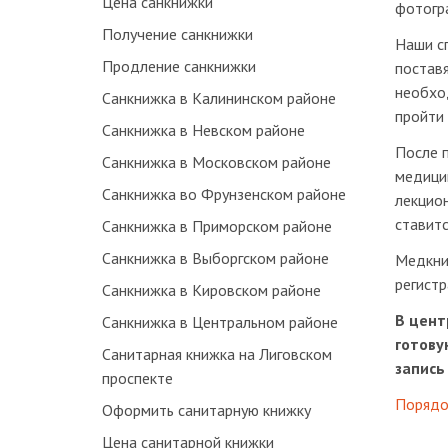
Цена санкнижки
фотогра
Получение санкнижки
Наши с
Продление санкнижки
постав
необхо
Санкнижка в Калининском районе
пройти 
Санкнижка в Невском районе
После 
Санкнижка в Московском районе
медици
Санкнижка во Фрунзенском районе
лекцион
ставит
Санкнижка в Приморском районе
Санкнижка в Выборгском районе
Медкни
регистр
Санкнижка в Кировском районе
В цент
Санкнижка в Центральном районе
готову
Санитарная книжка на Лиговском
запись
проспекте
Порядо
Оформить санитарную книжку
Цена санитарной книжки