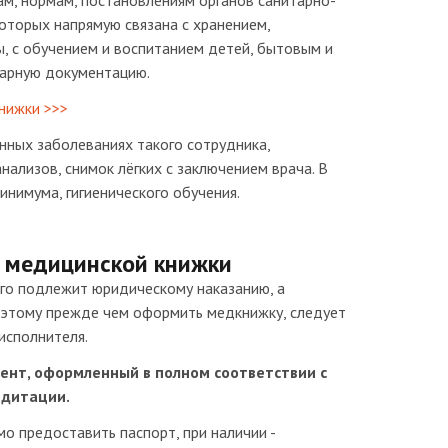
м, нормам, постановлениям органов санитарно-
оторых напрямую связана с хранением,
, с обучением и воспитанием детей, бытовым и
арную документацию.
нижки >>>
нных заболеваниях такого сотрудника,
нализов, снимок лёгких с заключением врача. В
нимума, гигиенического обучения.
 медицинской книжки
го подлежит юридическому наказанию, а
оэтому прежде чем оформить медкнижку, следует
исполнителя.
ент, оформленный в полном соответствии с
едитации.
 предоставить паспорт, при наличии -