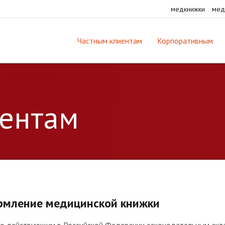
медкнижки
мед
Частным клиентам
Корпоративным
ентам
мление медицинской книжки