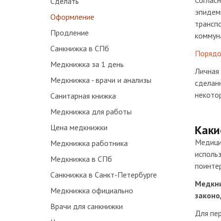
Соглас
Сделать
эпидеми
Оформление
транспо
Продление
коммун
Санкнижка в СПб
Порядо
Медкнижка за 1 день
Личная 
Медкнижка - врачи и анализы
сделанн
некотор
Санитарная книжка
Медкнижка для работы
Цена медкнижки
Каки
Медици
Медкнижка работника
исполь
Медкнижка в СПб
поинте
Санкнижка в Санкт-Петербурге
Медкни
Медкнижка официально
законо
Врачи для санкнижки
Для пе