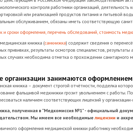
но действующим в Российской Федерации законодательным акта
ологического контроля работники организаций, деятельность к
ртировкой или реализацией продуктов питания и питьевой воды
альным обслуживанием, обязаны иметь соответствующую санит
к и сроки оформления, перечень обследований, стоимость медк
медицинская книжка (
санкнижка
) содержит сведения о перенесё
ых прививках, результаты осмотров специалистов, результаты а
ых случаях необходима отметка о прохождении санитарного ми
е организации занимаются оформлением
нская книжка – документ строгой отчётности, подделка которо
зование фальшивой медкнижки грозит увольнением с работы. П
ресоваться наличием соответствующих лицензий у организации-
жка, полученная в "Медкомиссия №1" - официальный докум
дательством. Мы имеем все необходимые
лицензии
и аккр
рвичного оформления медицинской книжки работнику необходимо