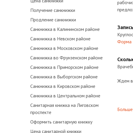
Цена санкнижки
рабочи
предлож
Получение санкнижки
Продление санкнижки
Запис
Санкнижка в Калининском районе
Круглос
Санкнижка в Невском районе
Форма 
Санкнижка в Московском районе
Санкнижка во Фрунзенском районе
Сколь
Врачебн
Санкнижка в Приморском районе
Санкнижка в Выборгском районе
Ждем в
Санкнижка в Кировском районе
Санкнижка в Центральном районе
Санитарная книжка на Лиговском
Больше 
проспекте
Оформить санитарную книжку
Цена санитарной книжки