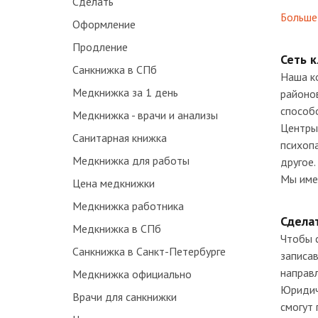
Сделать
Больше 
Оформление
Продление
Сеть 
Санкнижка в СПб
Наша к
Медкнижка за 1 день
районо
способ
Медкнижка - врачи и анализы
Центры
Санитарная книжка
психопа
Медкнижка для работы
другое.
Мы име
Цена медкнижки
Медкнижка работника
Сдела
Медкнижка в СПб
Чтобы с
Санкнижка в Санкт-Петербурге
записав
направ
Медкнижка официально
Юридич
Врачи для санкнижки
смогут 