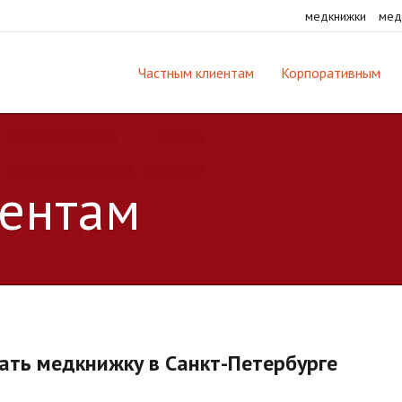
медкнижки
мед
Частным клиентам
Корпоративным
ентам
ать медкнижку в Санкт-Петербурге